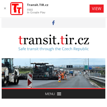
Transit.TIR.cz
✕
VIEW
FREE
In Google Play
Skip
to
content
MENU