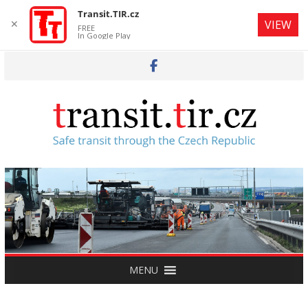
Transit.TIR.cz
✕
VIEW
FREE
In Google Play
Skip
to
content
MENU