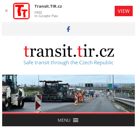
Transit.TIR.cz
✕
VIEW
FREE
In Google Play
Skip
to
content
MENU