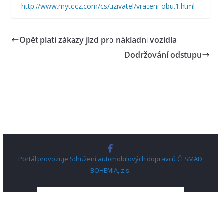
http://www.mytocz.com/cs/uzivatel/vraceni-obu.1.html
Opět platí zákazy jízd pro nákladní vozidla
Dodržování odstupu
Portál provozuje Sdružení automobilových dopravců ČESMAD
BOHEMIA, z.s.