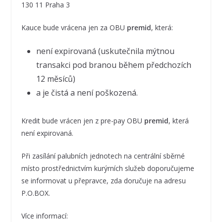
130 11 Praha 3
Kauce bude vrácena jen za OBU
premid
, která:
není expirovaná (uskutečnila mýtnou
transakci pod branou během předchozích
12 měsíců)
a je čistá a není poškozená.
Kredit bude vrácen jen z pre-pay OBU
premid
, která
není expirovaná.
Při zasílání palubních jednotech na centrální sběrné
místo prostřednictvím kurýrních služeb doporučujeme
se informovat u přepravce, zda doručuje na adresu
P.O.BOX.
Více informací: