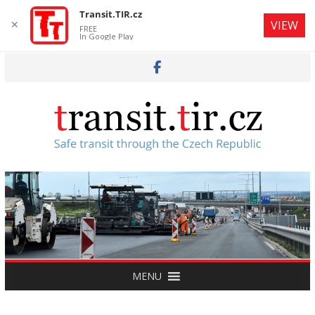
Transit.TIR.cz
✕
VIEW
FREE
In Google Play
Skip
to
content
MENU