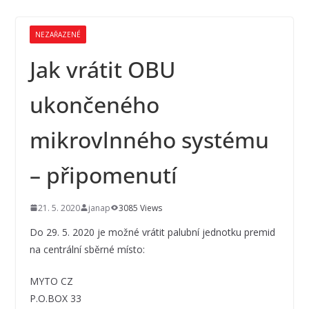
NEZAŘAZENÉ
Jak vrátit OBU
ukončeného
mikrovlnného systému
– připomenutí
21. 5. 2020
janap
3085 Views
Do 29. 5. 2020 je možné vrátit palubní jednotku premid
na centrální sběrné místo:
MYTO CZ
P.O.BOX 33