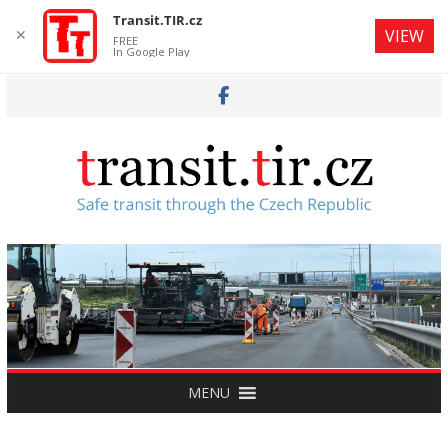
Transit.TIR.cz
✕
VIEW
FREE
In Google Play
Skip
to
content
MENU