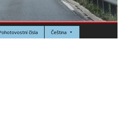
Pohotovostní čísla
Čeština