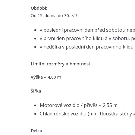
Období:
Od 15. dubna do 30. září:
v poslední pracovní den před sobotou ne
v první den pracovního klidu a v sobotu,
v neděli a v poslední den pracovního klid
Limitní rozměry a hmotnosti
Výška
– 4,00 m
Šířka
Motorové vozidlo / přívěs – 2,55 m
Chladírenské vozidlo (min. tloušťka stěny
Délka