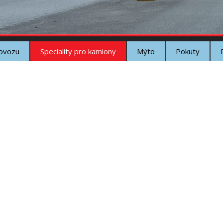
rovozu
Speciality pro kamiony
Mýto
Pokuty