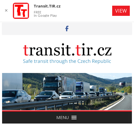
Transit.TIR.cz
✕
VIEW
FREE
In Google Play
Skip
to
content
MENU