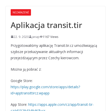
NEZAŘAZENÉ
Aplikacja transit.tir
22. 9. 2020
janap
1167 Views
Przygotowaliśmy aplikację Transit.tir.cz umożliwiającą
szybsze przekazywanie aktualnych informacji
przejeżdżającym przez Czechy kierowcom.
Można ją pobrać z:
Google Store:
https://play.google.com/store/apps/details?
id=apptransittircz.wpapp
App Store:
https://apps.apple.com/cz/app/transit-tir-
cz/id1529434946?l=cs