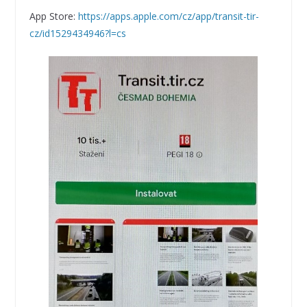
App Store:
https://apps.apple.com/cz/app/transit-tir-
cz/id1529434946?l=cs