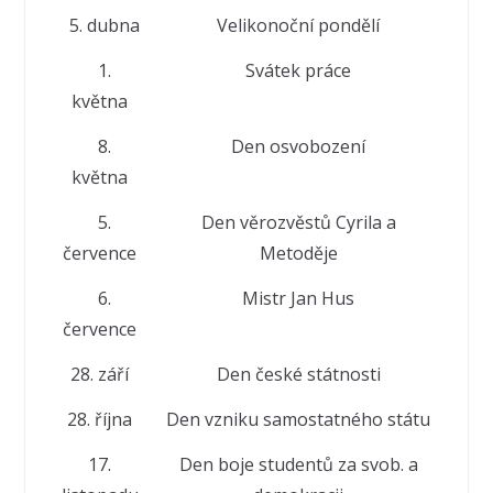
5. dubna
Velikonoční pondělí
1.
Svátek práce
května
8.
Den osvobození
května
5.
Den věrozvěstů Cyrila a
července
Metoděje
6.
Mistr Jan Hus
července
28. září
Den české státnosti
28. října
Den vzniku samostatného státu
17.
Den boje studentů za svob. a