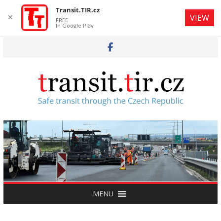
Transit.TIR.cz
✕
VIEW
FREE
In Google Play
Skip
to
content
MENU