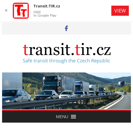
Transit.TIR.cz
✕
VIEW
FREE
In Google Play
Skip
to
content
MENU