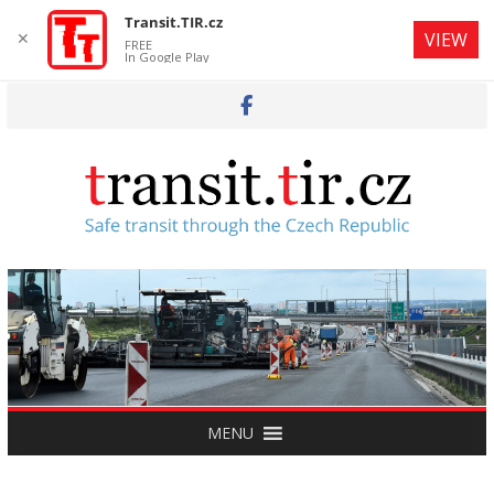
Transit.TIR.cz
✕
VIEW
FREE
In Google Play
Skip
to
content
MENU