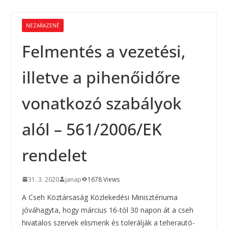
NEZAŘAZENÉ
Felmentés a vezetési,
illetve a pihenőidőre
vonatkozó szabályok
alól – 561/2006/EK
rendelet
31. 3. 2020
janap
1678 Views
A Cseh Köztársaság Közlekedési Minisztériuma
jóváhagyta, hogy március 16-tól 30 napon át a cseh
hivatalos szervek elismerik és tolerálják a teherautó-