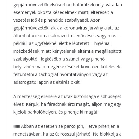
gépjárművezetők elsősorban határátkelőhelyi váratlan
események okozta késedelmek miatti eltéréseit a
vezetési idő és pihenőidő szabályaitól. Azon
gépjárművezetők, akik a koronavírus járvány alatt az
államhatárokon alkalmazott ellenőrzések vagy más –
például az ügyfeleknél életbe léptetett – higiéniai
intézkedések miatt kénytelenek eltérni a megállapított
szabályoktól, legkésőbb a szünet vagy pihenő
helyszínére való megérkezésüket követően kötelesek
feltüntetni a tachográf nyomtatványon vagy az
adatrögzítő lapon az eltérés okát.
A mentesség ellenére az utak biztonsága elsőbbséget
élvez. Kérjük, ha fáradtnak érzi magát, álljon meg egy
kijelölt parkolóhelyen, és pihenje ki magát.
!!!!!!! Abban az esetben se parkoljon, illetve pihenjen a
menetsávban, ha az út rosszul járható. Ne blokkolja a