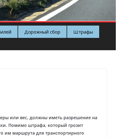
билей
Дорожный сбор
Штрафы
ры или вес, должны иметь разрешение на
ики. Помимо штрафа, который грозит
го им маршрута для транспортирного