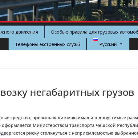
ожного движения
Особые правила для грузовых автомо
Телефоны экстренных служб
Русский
возку негабаритных грузов
ные средства, превышающие максимально допустимые разме
ие оформляется Министерством транспорта Чешской Республ
одвергается риску столкнуться с неприемлемостью выбранно