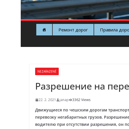
Ремонт дорог
Правила дор
NEZAŘAZENÉ
Разрешение на пере
22. 2. 2021
janap
3362 Views
Движущиеся по чешским дорогам транспорт
перевозку негабаритных грузов. Разрешен
водителю при отсутствии разрешения, он п