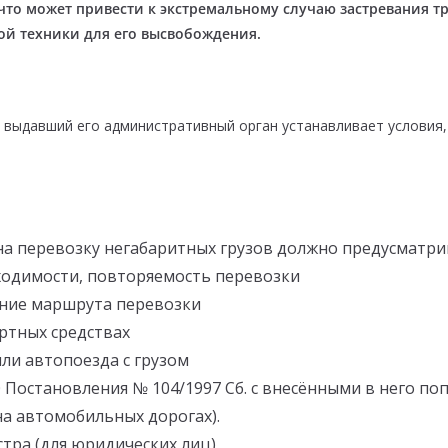
 что может привести к экстремальному случаю застревания т
ной техники для его высвобождения.
 выдавший его административный орган устанавливает условия,
на перевозку негабаритных грузов должно предусматри
бходимости, повторяемость перевозки
ание маршрута перевозки
ртных средствах
или автопоезда с грузом
40 Постановления № 104/1997 Сб. с внесёнными в него 
а автомобильных дорогах).
стра (для юридических лиц),