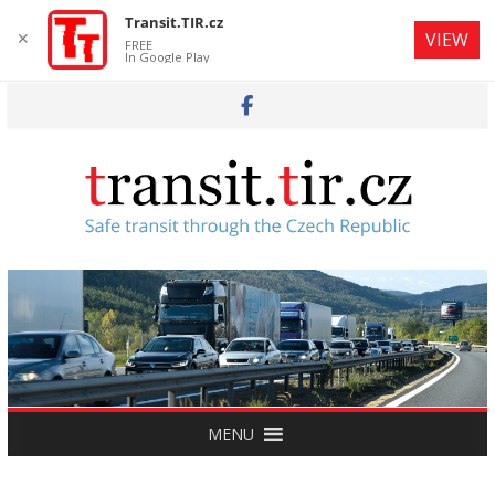
Transit.TIR.cz
✕
VIEW
FREE
In Google Play
Skip
to
content
MENU