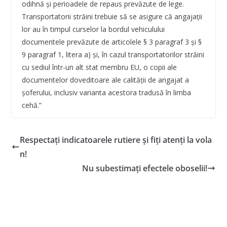
odihnă şi perioadele de repaus prevăzute de lege.
Transportatorii străini trebuie să se asigure că angajaţii
lor au în timpul curselor la bordul vehiculului
documentele prevăzute de articolele § 3 paragraf 3 şi §
9 paragraf 1, litera a) şi, în cazul transportatorilor străini
cu sediul într-un alt stat membru EU, o copii ale
documentelor doveditoare ale calităţii de angajat a
şoferului, inclusiv varianta acestora tradusă în limba
cehă.”
Respectaţi indicatoarele rutiere şi fiţi atenţi la vola
n!
Nu subestimaţi efectele oboselii!