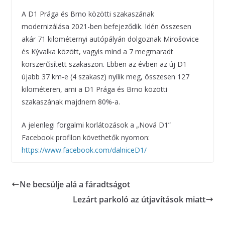
A D1 Prága és Brno közötti szakaszának
modernizálása 2021-ben befejeződik. Idén összesen
akár 71 kilométernyi autópályán dolgoznak Mirošovice
és Kývalka között, vagyis mind a 7 megmaradt
korszerűsített szakaszon. Ebben az évben az új D1
újabb 37 km-e (4 szakasz) nyílik meg, összesen 127
kilométeren, ami a D1 Prága és Brno közötti
szakaszának majdnem 80%-a.
A jelenlegi forgalmi korlátozások a „Nová D1”
Facebook profilon követhetők nyomon:
https://www.facebook.com/dalniceD1/
Ne becsülje alá a fáradtságot
Lezárt parkoló az útjavítások miatt