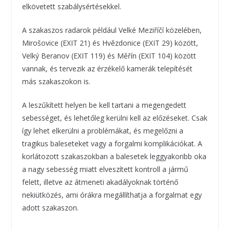
elkövetett szabálysértésekkel.
A szakaszos radarok például Velké Meziříčí közelében,
Mirošovice (EXIT 21) és Hvězdonice (EXIT 29) között,
Velký Beranov (EXIT 119) és Měřín (EXIT 104) között
vannak, és tervezik az érzékelő kamerák telepítését
más szakaszokon is.
A leszűkített helyen be kell tartani a megengedett
sebességet, és lehetőleg kerülni kell az előzéseket. Csak
így lehet elkerülni a problémákat, és megelőzni a
tragikus baleseteket vagy a forgalmi komplikációkat. A
korlátozott szakaszokban a balesetek leggyakoribb oka
a nagy sebesség miatt elveszített kontroll a jármű
felett, illetve az átmeneti akadályoknak történő
nekiütközés, ami órákra megállíthatja a forgalmat egy
adott szakaszon.