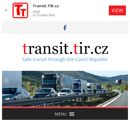
Transit.TIR.cz
✕
VIEW
FREE
In Google Play
Skip
to
content
MENU