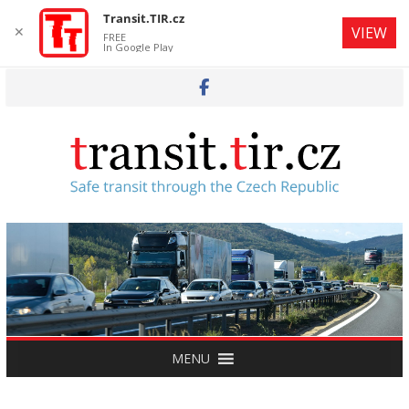
Transit.TIR.cz
✕
VIEW
FREE
In Google Play
Skip
to
content
MENU