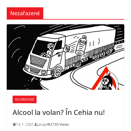
Nezařazené
NEZAŘAZENÉ
Alcool la volan? În Cehia nu!
14. 1. 2021
janap
2730 Views