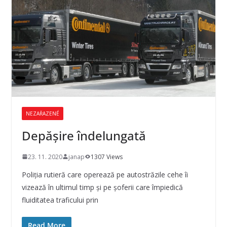
NEZAŘAZENÉ
Depăşire îndelungată
23. 11. 2020
janap
1307 Views
Poliţia rutieră care operează pe autostrăzile cehe îi
vizează în ultimul timp şi pe şoferii care împiedică
fluiditatea traficului prin
Read More