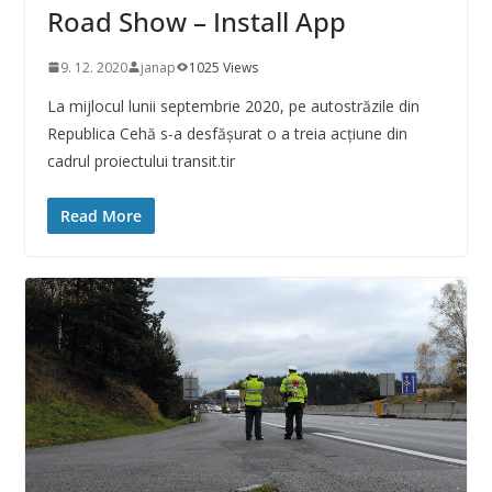
Road Show – Install App
9. 12. 2020
janap
1025 Views
La mijlocul lunii septembrie 2020, pe autostrăzile din
Republica Cehă s-a desfăşurat o a treia acţiune din
cadrul proiectului transit.tir
Read More