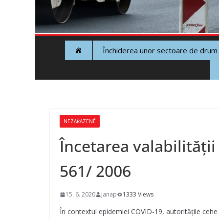
Închiderea unor sectoare de drum
NEZAŘAZENÉ
Încetarea valabilităţi
561/ 2006
15. 6. 2020
janap
1333 Views
În contextul epidemiei COVID-19, autorităţile cehe a