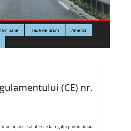
 camioane
Taxe de drum
Amenzi
egulamentului (CE) nr.
furilor, acele abateri de la regulile privind timpul