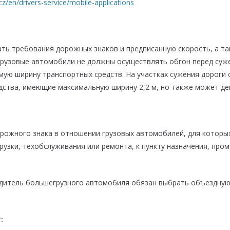
.cz/en/drivers-service/mobile-applications
ть требования дорожных знаков и предписанную скорость, а т
Грузовые автомобили не должны осуществлять обгон перед суж
ую ширину транспортных средств. На участках сужения дороги 
дства, имеющие максимальную ширину 2,2 м, но также может дей
рожного знака в отношении грузовых автомобилей, для которых
грузки, техобслуживания или ремонта, к пункту назначения, пр
одитель большегрузного автомобиля обязан выбрать объездную 
: