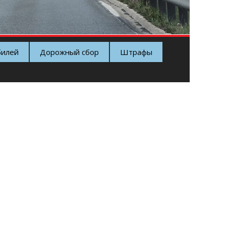
билей
Дорожный сбор
Штрафы