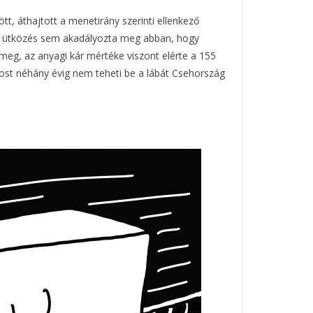
t, áthajtott a menetirány szerinti ellenkező
az ütközés sem akadályozta meg abban, hogy
 meg, az anyagi kár mértéke viszont elérte a 155
 most néhány évig nem teheti be a lábát Csehország