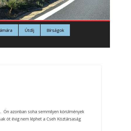
zámára
Útdíj
Bírságok
igen. Ön azonban soha semmilyen körülmények
ncsak öt évig nem léphet a Cseh Köztársaság