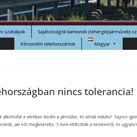
mi szabályok
Sajátosságok kamionok (tehergépjárművek) s
Készenléti telefonszámok
Magyar
ehországban nincs tolerancia!
ék alkohollal a vérében beülni a járműbe, és útnak indulni? Sajnos 
ezetőt, aki ezt megkísérelte, 5 évre eltiltották a vezetéstől, és ugya