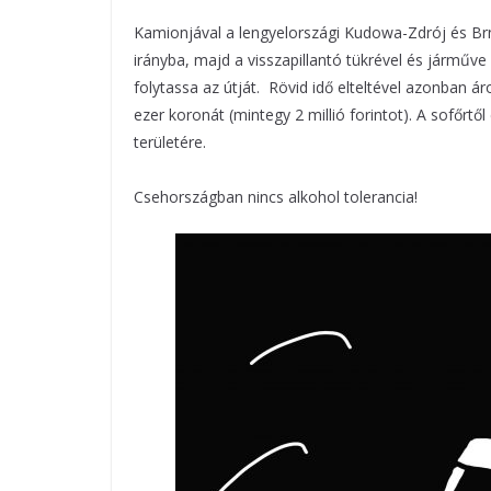
Kamionjával a lengyelországi Kudowa-Zdrój és Brno
irányba, majd a visszapillantó tükrével és járm
folytassa az útját. Rövid idő elteltével azonban 
ezer koronát (mintegy 2 millió forintot). A sofőr
területére.
Csehországban nincs alkohol tolerancia!