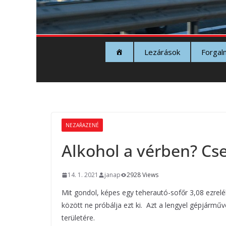
Lezárások
Forgal
NEZAŘAZENÉ
Alkohol a vérben? Cs
14. 1. 2021
janap
2928 Views
Mit gondol, képes egy teherautó-sofőr 3,08 ezrel
között ne próbálja ezt ki. Azt a lengyel gépjárműv
területére.