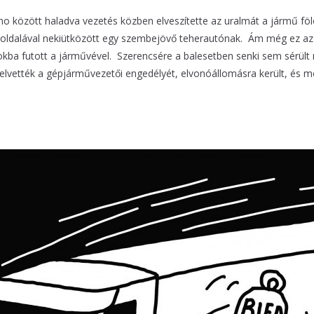
 között haladva vezetés közben elveszítette az uralmát a jármű fölöt
űve oldalával nekiütközött egy szembejövő teherautónak. Ám még ez 
árokba futott a járművével. Szerencsére a balesetben senki sem sérült
től elvették a gépjárművezetői engedélyét, elvonóállomásra került, és