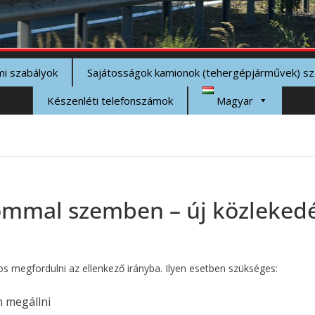
mi szabályok
Sajátosságok kamionok (tehergépjárművek) s
Készenléti telefonszámok
Magyar
ommal szemben – új közlekedés
s megfordulni az ellenkező irányba. Ilyen esetben szükséges:
n megállni