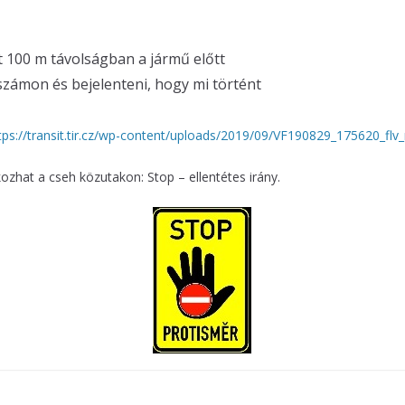
 100 m távolságban a jármű előtt
nszámon és bejelenteni, hogy mi történt
tps://transit.tir.cz/wp-content/uploads/2019/09/VF190829_175620_flv
ozhat a cseh közutakon: Stop – ellentétes irány.