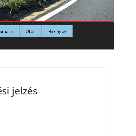
zámára
Útdíj
Bírságok
i jelzés