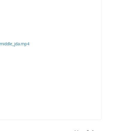
_middle_jda.mp4