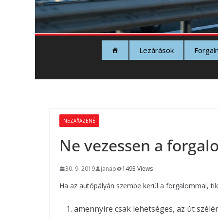
Lezárások
Forgal
NEZAŘAZENÉ
Ne vezessen a forgal
30. 9. 2019
janap
1493 Views
Ha az autópályán szembe kerül a forgalommal, tilo
amennyire csak lehetséges, az út szélé