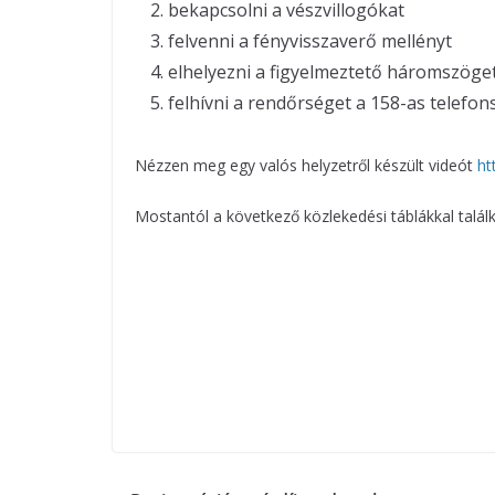
bekapcsolni a vészvillogókat
felvenni a fényvisszaverő mellényt
elhelyezni a figyelmeztető háromszöget
felhívni a rendőrséget a 158-as telefo
Nézzen meg egy valós helyzetről készült videót
ht
Mostantól a következő közlekedési táblákkal találk