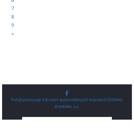
6
7
8
9
»
Portál provozuje Sdružení automobilových dopravců ČESMAD
BOHEMIA, z.s.